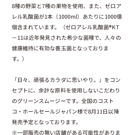
8
種の野菜と
7
種の果物を使用、また、ゼロア
レル乳酸菌が
1
本（
1000ml
）あたりに
1000
億
個含まれています。（ゼロアレル乳酸菌
®KT
－
11
は近年発見された希少な菌種で、人々の
健康維持に有効な善玉菌となっておりま
す。）
「日々、頑張るカラダに思いやり。」をコン
セプトに、余計な原料を使用しないこだわり
のグリーンスムージーです。全国のコスト
コ・ホールセールジャパン様で
8
月
11
日以降
発売予定となっております。
※一部販売の無い店舗がある可能性がありま