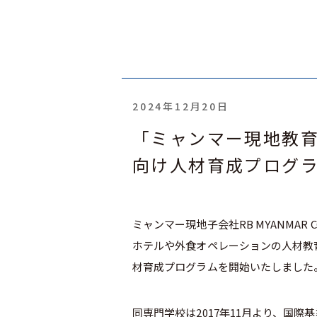
2024年12月20日
「ミャンマー現地教
向け人材育成プログ
ミャンマー現地子会社
RB MYANMAR C
ホテルや外食オペレーションの人材教
材育成プログラムを開始いたしました
同専門学校は
2017
年
11
月より、国際基